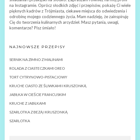
na Instagramie. Oprócz słodkich zdjęć i przepisów, pokażę Ci wiele
pięknych kadrów z Trójmiasta, ciekawe miejsca do odwiedzenia i
odrobinę mojego codziennego życia. Mam nadzieję, że zainspiruję
Cię do tworzenia kulinarnych arcydzieł. Masz pytania, uwagi,
komentarze? Pisz śmiało!
NAJNOWSZE PRZEPISY
SERNIK NA ZIMNO Z MALINAMI
ROLADA Z CIASTECZKAMI OREO
TORT CYTRYNOWO-PISTACJOWY
KRUCHE CIASTO ZE ŚLIWKAMI I KRUSZONKĄ
JABŁKA W CIEŚCIE FRANCUSKIM
KRUCHE Z JABŁKAMI
SZARLOTKA Z BEZĄ I KRUSZONKĄ
SZARLOTKA