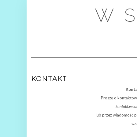
Skip
W S
to
content
KONTAKT
Konta
Proszę o kontaktow
kontakt.wsi
lub przez wiadomość pr
w.s