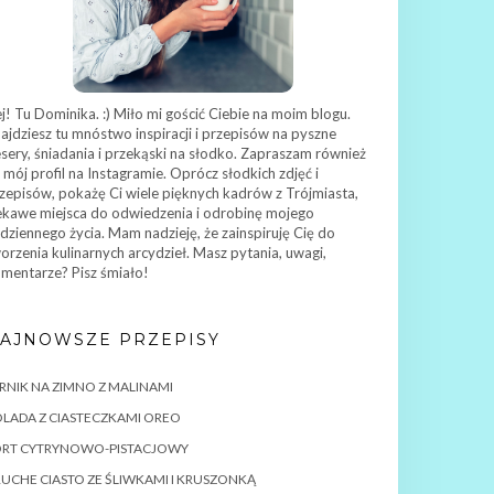
j! Tu Dominika. :) Miło mi gościć Ciebie na moim blogu.
ajdziesz tu mnóstwo inspiracji i przepisów na pyszne
sery, śniadania i przekąski na słodko. Zapraszam również
 mój profil na Instagramie. Oprócz słodkich zdjęć i
zepisów, pokażę Ci wiele pięknych kadrów z Trójmiasta,
ekawe miejsca do odwiedzenia i odrobinę mojego
dziennego życia. Mam nadzieję, że zainspiruję Cię do
orzenia kulinarnych arcydzieł. Masz pytania, uwagi,
mentarze? Pisz śmiało!
AJNOWSZE PRZEPISY
RNIK NA ZIMNO Z MALINAMI
LADA Z CIASTECZKAMI OREO
ORT CYTRYNOWO-PISTACJOWY
UCHE CIASTO ZE ŚLIWKAMI I KRUSZONKĄ