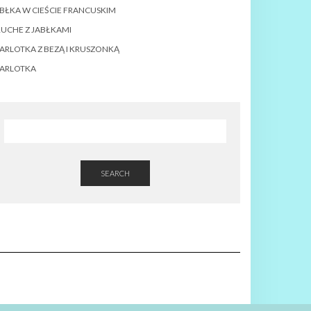
BŁKA W CIEŚCIE FRANCUSKIM
UCHE Z JABŁKAMI
ARLOTKA Z BEZĄ I KRUSZONKĄ
ZARLOTKA
SEARCH