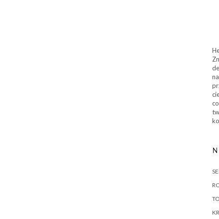
He
Zn
de
na
pr
ci
co
tw
ko
N
SE
RO
T
KR