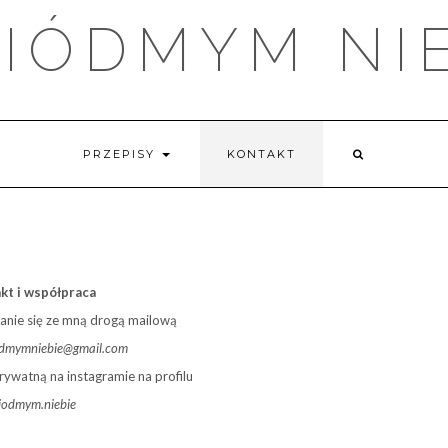
IÓDMYM NI
PRZEPISY
KONTAKT
kt i współpraca
anie się ze mną drogą mailową
odmymniebie@gmail.com
ywatną na instagramie na profilu
iodmym.niebie