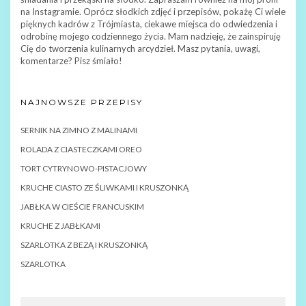
na Instagramie. Oprócz słodkich zdjęć i przepisów, pokażę Ci wiele
pięknych kadrów z Trójmiasta, ciekawe miejsca do odwiedzenia i
odrobinę mojego codziennego życia. Mam nadzieję, że zainspiruję
Cię do tworzenia kulinarnych arcydzieł. Masz pytania, uwagi,
komentarze? Pisz śmiało!
NAJNOWSZE PRZEPISY
SERNIK NA ZIMNO Z MALINAMI
ROLADA Z CIASTECZKAMI OREO
TORT CYTRYNOWO-PISTACJOWY
KRUCHE CIASTO ZE ŚLIWKAMI I KRUSZONKĄ
JABŁKA W CIEŚCIE FRANCUSKIM
KRUCHE Z JABŁKAMI
SZARLOTKA Z BEZĄ I KRUSZONKĄ
SZARLOTKA