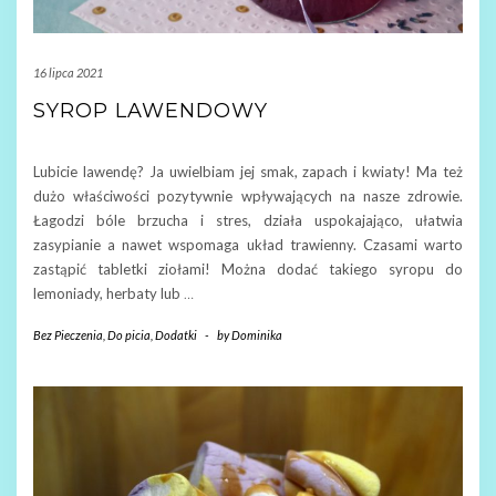
16 lipca 2021
SYROP LAWENDOWY
Lubicie lawendę? Ja uwielbiam jej smak, zapach i kwiaty! Ma też
dużo właściwości pozytywnie wpływających na nasze zdrowie.
Łagodzi bóle brzucha i stres, działa uspokajająco, ułatwia
zasypianie a nawet wspomaga układ trawienny. Czasami warto
zastąpić tabletki ziołami! Można dodać takiego syropu do
lemoniady, herbaty lub
…
Bez Pieczenia
,
Do picia
,
Dodatki
-
by
Dominika