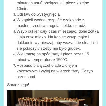
minutach usuń obciążenie i piecz kolejne
10min.
Odstaw do wystygnięcia.
W kąpieli wodnej rozpuść czekoladę z
masłem, zestaw z ognia i lekko ostudź.
Wsyp cukier cały czas mieszając, dolej żółtka
i jaja oraz mleko. Na koniec wsyp mąkę i
dokładnie wymieszaj, aby wszystkie składniki
się połączyły i żeby nie było grudek.
Wlej masę na spód tarty i piecz przez 15
minut w temperaturze 150°C.
Rozpuść białą czekoladę z olejem
kokosowym i wylej na wierzch tarty. Posyp
orzechami.
Smacznego!