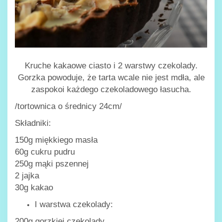
Kruche kakaowe ciasto i 2 warstwy czekolady.
Gorzka powoduje, że tarta wcale nie jest mdła, ale
zaspokoi każdego czekoladowego łasucha.
/tortownica o średnicy 24cm/
Składniki:
150g miękkiego masła
60g cukru pudru
250g mąki pszennej
2 jajka
30g kakao
I warstwa czekolady:
200g gorzkiej czekolady