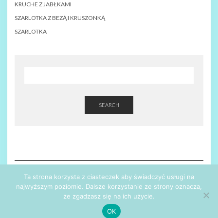
KRUCHE Z JABŁKAMI
SZARLOTKA Z BEZĄ I KRUSZONKĄ
SZARLOTKA
SEARCH
Ta strona korzysta z ciasteczek aby świadczyć usługi na
najwyższym poziomie. Dalsze korzystanie ze strony oznacza,
że zgadzasz się na ich użycie.
Copyright © 2026
Kale
Kale
by LyraThemes.com.
OK