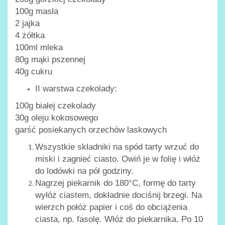
100g masła
2 jajka
4 żółtka
100ml mleka
80g mąki pszennej
40g cukru
II warstwa czekolady:
100g białej czekolady
30g oleju kokosowego
garść posiekanych orzechów laskowych
Wszystkie składniki na spód tarty wrzuć do
miski i zagnieć ciasto. Owiń je w folię i włóż
do lodówki na pół godziny.
Nagrzej piekarnik do 180°C, formę do tarty
wyłóż ciastem, dokładnie dociśnij brzegi. Na
wierzch połóż papier i coś do obciążenia
ciasta, np. fasolę. Włóż do piekarnika. Po 10