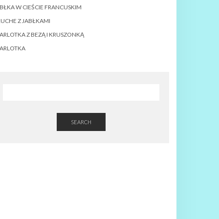
BŁKA W CIEŚCIE FRANCUSKIM
UCHE Z JABŁKAMI
ARLOTKA Z BEZĄ I KRUSZONKĄ
ZARLOTKA
SEARCH