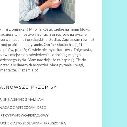
j! Tu Dominika. :) Miło mi gościć Ciebie na moim blogu.
ajdziesz tu mnóstwo inspiracji i przepisów na pyszne
sery, śniadania i przekąski na słodko. Zapraszam również
 mój profil na Instagramie. Oprócz słodkich zdjęć i
zepisów, pokażę Ci wiele pięknych kadrów z Trójmiasta,
ekawe miejsca do odwiedzenia i odrobinę mojego
dziennego życia. Mam nadzieję, że zainspiruję Cię do
orzenia kulinarnych arcydzieł. Masz pytania, uwagi,
mentarze? Pisz śmiało!
AJNOWSZE PRZEPISY
RNIK NA ZIMNO Z MALINAMI
LADA Z CIASTECZKAMI OREO
ORT CYTRYNOWO-PISTACJOWY
UCHE CIASTO ZE ŚLIWKAMI I KRUSZONKĄ