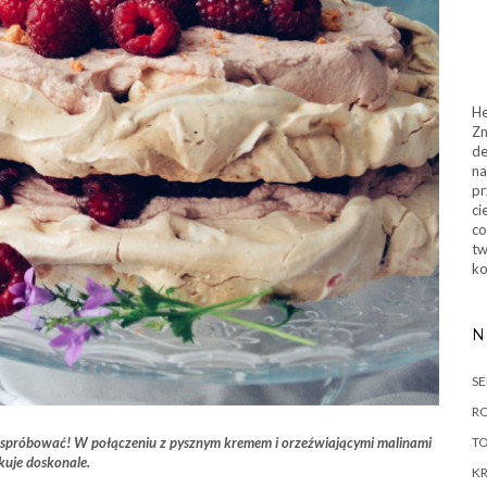
He
Zn
de
na
pr
ci
co
tw
ko
N
SE
RO
T
cie spróbować! W połączeniu z pysznym kremem i orzeźwiającymi malinami
uje doskonale.
KR