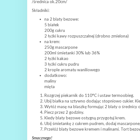
/średnica ok.20cm/
Składniki:
na 2 blaty bezowe:
5 białek
200g cukru
2 łyżki kawy rozpuszczalnej (drobno zmielona)
na krem:
250g mascarpone
200ml śmietanki 30% lub 36%
2 łyżki kakao
3 łyżki cukru pudru
2 krople aromatu waniliowego
dodatkowo:
maliny
mięta
Rozgrzej piekarnik do 110°C i ustaw termoobieg.
Ubij białka na sztywno dodając stopniowo cukier. Kie
Wyłóż masę na blaszkę formując 2 blaty o średnicy
Piecz przez 2 godziny.
Kiedy blaty bezowe ostygną przygotuj krem.
Ubij śmietankę z cukrem pudrem, dodaj mascarpone, 
Przełóż blaty bezowe kremem i malinami. Tort bezo
Smacznego!