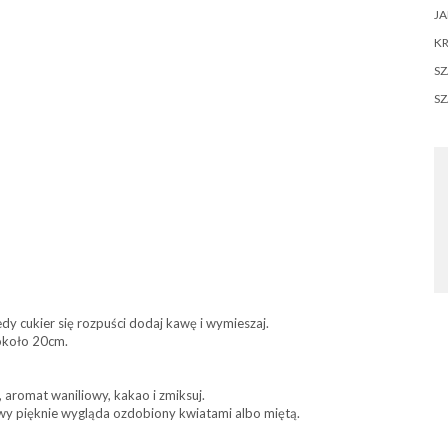
JA
KR
SZ
S
dy cukier się rozpuści dodaj kawę i wymieszaj.
 około 20cm.
aromat waniliowy, kakao i zmiksuj.
wy pięknie wygląda ozdobiony kwiatami albo miętą.