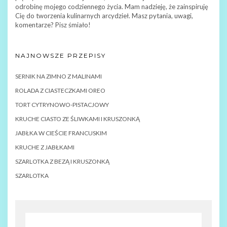
odrobinę mojego codziennego życia. Mam nadzieję, że zainspiruję
Cię do tworzenia kulinarnych arcydzieł. Masz pytania, uwagi,
komentarze? Pisz śmiało!
NAJNOWSZE PRZEPISY
SERNIK NA ZIMNO Z MALINAMI
ROLADA Z CIASTECZKAMI OREO
TORT CYTRYNOWO-PISTACJOWY
KRUCHE CIASTO ZE ŚLIWKAMI I KRUSZONKĄ
JABŁKA W CIEŚCIE FRANCUSKIM
KRUCHE Z JABŁKAMI
SZARLOTKA Z BEZĄ I KRUSZONKĄ
SZARLOTKA