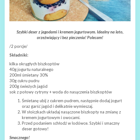
Szybki deser z jagodami i kremem jogurtowym. Idealny na lato,
orzeźwiający i bez pieczenia! Polecam!
/2 porcje/
Składniki:
kilka okrągłych biszkoptów
40g jogurtu naturalnego
200ml śmietany 30%
30g cukru pudru
200g świeżych jagód
sok z połowy cytryny + woda do nasączenia biszkoptów
Śmietanę ubij z cukrem pudrem, następnie dodaj jogurt
oraz garść jagód i delikatnie wymieszaj.
W słoiczkach układaj nasączone biszkopty na zmianę z
kremem jogurtowym i owocami.
Przed podaniem schłodź w lodówce. Szybki i smaczny
deser gotowy!
Smacznego!