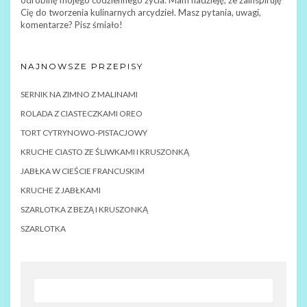
odrobinę mojego codziennego życia. Mam nadzieję, że zainspiruję
Cię do tworzenia kulinarnych arcydzieł. Masz pytania, uwagi,
komentarze? Pisz śmiało!
NAJNOWSZE PRZEPISY
SERNIK NA ZIMNO Z MALINAMI
ROLADA Z CIASTECZKAMI OREO
TORT CYTRYNOWO-PISTACJOWY
KRUCHE CIASTO ZE ŚLIWKAMI I KRUSZONKĄ
JABŁKA W CIEŚCIE FRANCUSKIM
KRUCHE Z JABŁKAMI
SZARLOTKA Z BEZĄ I KRUSZONKĄ
SZARLOTKA