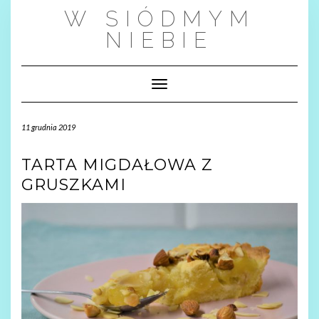
Skip
W SIÓDMYM
to
content
NIEBIE
Toggle Navigation
11 grudnia 2019
TARTA MIGDAŁOWA Z
GRUSZKAMI