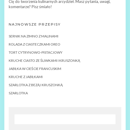
Cię do tworzenia kulinarnych arcydzieł. Masz pytania, uwagi,
komentarze? Pisz śmiało!
NAJNOWSZE PRZEPISY
SERNIK NA ZIMNO Z MALINAMI
ROLADA Z CIASTECZKAMI OREO
TORT CYTRYNOWO-PISTACJOWY
KRUCHE CIASTO ZE ŚLIWKAMI I KRUSZONKĄ
JABŁKA W CIEŚCIE FRANCUSKIM
KRUCHE Z JABŁKAMI
SZARLOTKA Z BEZĄ I KRUSZONKĄ
SZARLOTKA