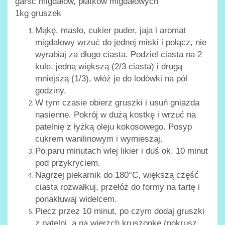
garść migdałów, płatków migdałowych
1kg gruszek
Mąkę, masło, cukier puder, jaja i aromat
migdałowy wrzuć do jednej miski i połącz, nie
wyrabiaj za długo ciasta. Podziel ciasta na 2
kule, jedną większą (2/3 ciasta) i drugą
mniejszą (1/3), włóż je do lodówki na pół
godziny.
W tym czasie obierz gruszki i usuń gniazda
nasienne. Pokrój w dużą kostkę i wrzuć na
patelnię z łyżką oleju kokosowego. Posyp
cukrem wanilinowym i wymieszaj.
Po paru minutach wlej likier i duś ok. 10 minut
pod przykryciem.
Nagrzej piekarnik do 180°C, większą część
ciasta rozwałkuj, przełóż do formy na tartę i
ponakłuwaj widelcem.
Piecz przez 10 minut, po czym dodaj gruszki
z patelni, a na wierzch kruszonkę (pokrusz