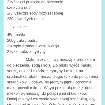
2 łyżeczki proszku do pieczenia
szczypta soli
1/3 łyżeczki sody oczyszczonej
230g świeżych malin
lukier:
45g masła
200g cukru pudru
2 krople aromatu waniliowego
2 łyżki soku z cytryny
Mąkę przesiej i wymieszaj z proszkiem
do pieczenia, sodą i solą. Do miski wyłóż masło,
serek, cukier i skórkę z cytryny i miksuj na
średnich obrotach, nie za długo, tylko do połączenia
składników. Dodawaj po jednym jajku i odrobinie
mąki, powoli miksuj. Wsyp pozostałą mąkę, dodaj
mleko i wymieszaj, do połączenia składników.
Dodaj maliny i ostrożnie wymieszaj szpatułką, aby
nie uszkodzić owoców. Keksówkę wyłóż papierem