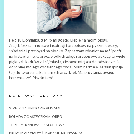
Hej! Tu Dominika. :) Miło mi gościć Ciebie na moim blogu.
Znajdziesz tu mnóstwo inspiracji i przepisów na pyszne desery,
śniadania i przekąski na słodko. Zapraszam również na mój profil
na Instagramie. Oprócz słodkich zdjęć i przepisów, pokażę Ci wiele
pięknych kadrów z Trójmiasta, ciekawe miejsca do odwiedzenia i
odrobinę mojego codziennego życia. Mam nadzieję, że zainspiruję
Cię do tworzenia kulinarnych arcydzieł. Masz pytania, uwagi,
komentarze? Pisz śmiało!
NAJNOWSZE PRZEPISY
SERNIK NA ZIMNO Z MALINAMI
ROLADA Z CIASTECZKAMI OREO
TORT CYTRYNOWO-PISTACJOWY
KRUCHE CIASTO ZE ŚLIWKAMI I KRUSZONKĄ