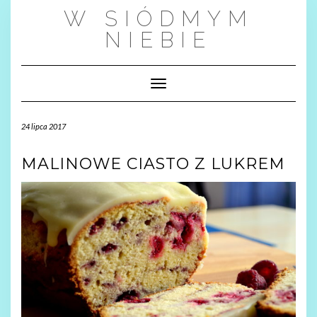
Skip
W SIÓDMYM
to
content
NIEBIE
Toggle Navigation
24 lipca 2017
MALINOWE CIASTO Z LUKREM