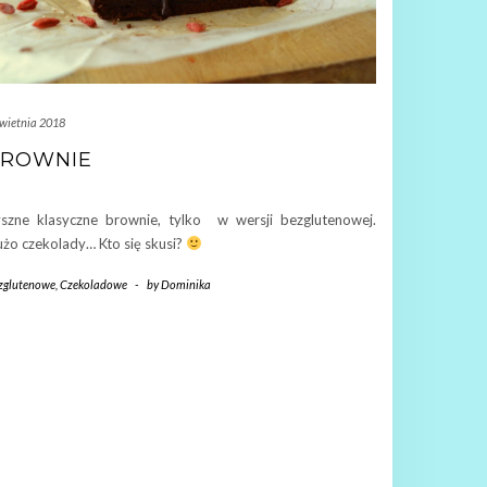
kwietnia 2018
BROWNIE
szne klasyczne brownie, tylko w wersji bezglutenowej.
żo czekolady… Kto się skusi?
zglutenowe
,
Czekoladowe
-
by
Dominika