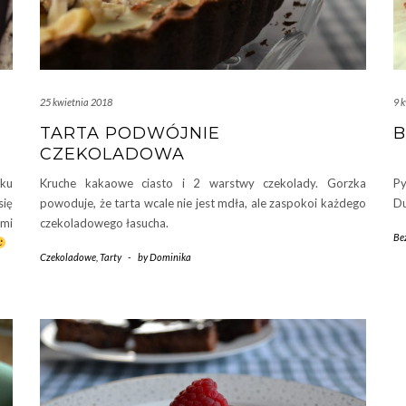
25 kwietnia 2018
9 
TARTA PODWÓJNIE
CZEKOLADOWA
ku
Kruche kakaowe ciasto i 2 warstwy czekolady. Gorzka
Py
się
powoduje, że tarta wcale nie jest mdła, ale zaspokoi każdego
Du
mi
czekoladowego łasucha.
Be
Czekoladowe
,
Tarty
-
by
Dominika